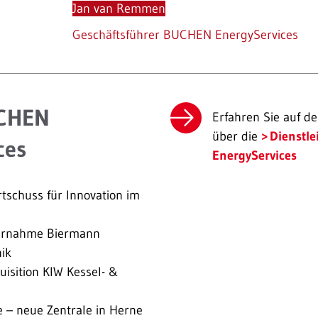
Jan van Remmen
Geschäftsführer BUCHEN EnergyServices
UCHEN
Erfahren Sie auf 
über die
Dienstl
ces
EnergyServices
schuss für Innovation im
ernahme Biermann
ik
isition KIW Kessel- &
 – neue Zentrale in Herne