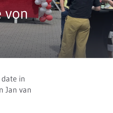
e von
 date in
n Jan van