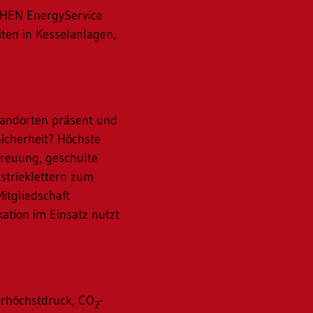
CHEN EnergyService
iten in Kesselanlagen,
Standorten präsent und
Sicherheit? Höchste
reuung, geschulte
strieklettern zum
itgliedschaft
ation im Einsatz nutzt
erhöchstdruck, CO
-
2