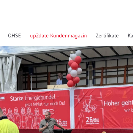
QHSE
up2date Kundenmagazin
Zertifikate
Ka