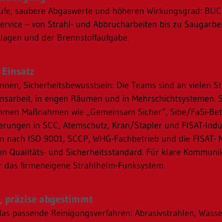
läufe, saubere Abgaswerte und höheren Wirkungsgrad: BU
service – von Strahl- und Abbrucharbeiten bis zu Saugarbe
lagen und der Brennstoffaufgabe.
 Einsatz
önnen, Sicherheitsbewusstsein: Die Teams sind an vielen 
ionsarbeit, in engen Räumen und in Mehrschichtsystemen. 
kommen Maßnahmen wie „Gemeinsam Sicher“, Sibe/FaSi-Bet
zierungen in SCC, Atemschutz, Kran/Stapler und FISAT-Indu
gen nach ISO 9001, SCCP, WHG-Fachbetrieb und die FISAT- M
 Qualitäts- und Sicherheitsstandard. Für klare Kommunik
 das firmeneigene Strahlhelm-Funksystem.
, präzise abgestimmt
 das passende Reinigungsverfahren: Abrasivstrahlen, Wass