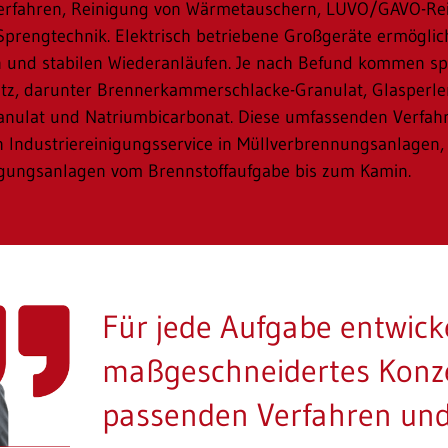
Verfahren, Reinigung von Wärmetauschern, LUVO/GAVO-Re
Sprengtechnik. Elektrisch betriebene Großgeräte ermöglic
 und stabilen Wiederanläufen. Je nach Befund kommen spe
atz, darunter Brennerkammerschlacke-Granulat, Glasperle
ranulat und Natriumbicarbonat. Diese umfassenden Verfah
n Industriereinigungsservice in Müllverbrennungsanlagen,
gungsanlagen vom Brennstoffaufgabe bis zum Kamin.
Für jede Aufgabe entwicke
maßgeschneidertes Konz
passenden Verfahren und