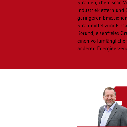
Strahlen, chemische 
Industrieklettern und 
geringeren Emissionen
Strahlmittel zum Eins
Korund, eisenfreies G
einen vollumfängliche
anderen Energieerzeu