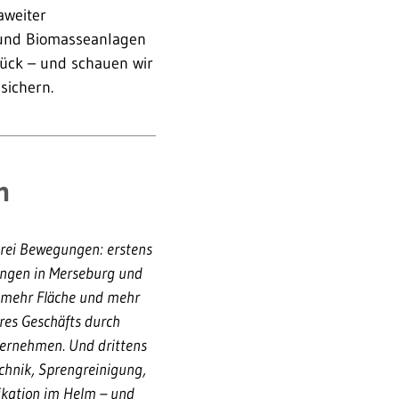
aweiter
 und Biomasseanlagen
rück – und schauen wir
sichern.
n
rei Bewegungen: erstens
sungen in Merseburg und
t mehr Fläche und mehr
res Geschäfts durch
ternehmen. Und drittens
echnik, Sprengreinigung,
ikation im Helm – und