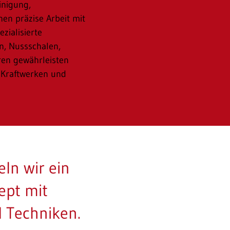
inigung,
hen präzise Arbeit mit
zialisierte
n, Nussschalen,
ren gewährleisten
 Kraftwerken und
ln wir ein
ept mit
 Techniken.