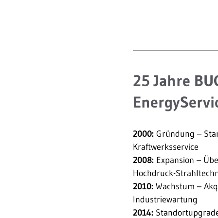
25 Jahre B
EnergyServi
2000:
Gründung – Start
Kraftwerksservice
2008:
Expansion – Üb
Hochdruck-Strahltechn
2010:
Wachstum – Akqu
Industriewartung
2014:
Standortupgrade